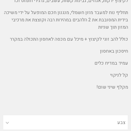
לקיצוץ ירקות, אגוזים, גבינות קשות, עשבים, גרגירי חומוס וכו'
תחליף נוח למעבד מזון חשמלי, מנגנון חכם המופעל על ידי משיכה
בידית המסובבת את 2 הלהבים במהירות רבה וקוצצת את מרכיבי
המזון תוך שניות
כולל להב זוגי לקיצוץ + מיכל עם מכסה לאחסון התכולה במקרר
חיסכון באחסון
עמיד במדיח כלים
קל לניקוי
מקלף שיני שום!