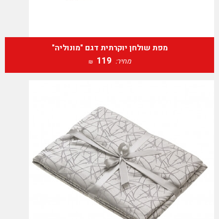
מפת שולחן יוקרתית דגם "מונוליה"
119
מחיר:
₪